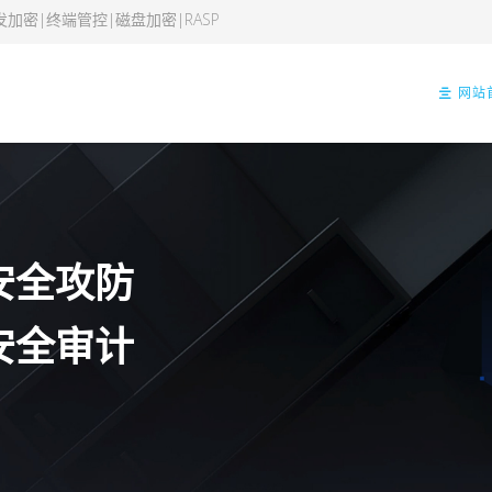
发加密|终端管控|磁盘加密|RASP
网站
安全攻防
安全审计