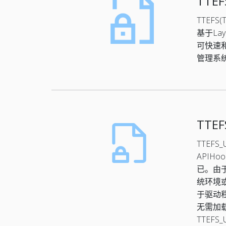
TTE
TTEFS(
基于La
可快速
管理系
TTE
TTEFS_U
API
已。由
统环境
于驱动
无需加
TTEF